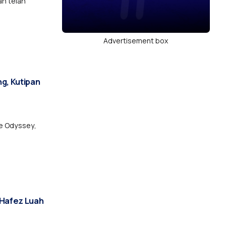
an telah
Advertisement box
g, Kutipan
he Odyssey,
 Hafez Luah