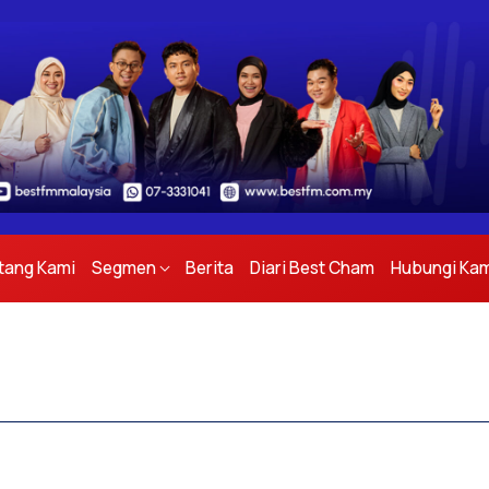
tang Kami
Segmen
Berita
Diari Best Cham
Hubungi Kam