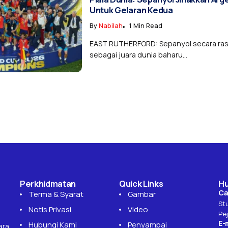
Untuk Gelaran Kedua
By
Nabilah
1 Min Read
EAST RUTHERFORD: Sepanyol secara ras
sebagai juara dunia baharu...
Perkhidmatan
Quick Links
Hu
Cal
Terma & Syarat
Gambar
St
Notis Privasi
Video
Pe
E-m
Hubungi Kami
Penyampai
ara