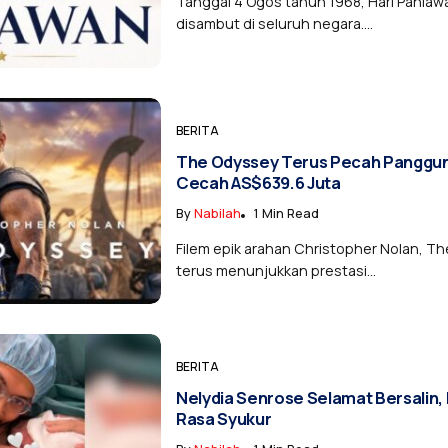
Tanggal 4 Ogos tahun 1968, Hari Pahlaw
disambut di seluruh negara....
BERITA
The Odyssey Terus Pecah Panggun
Cecah AS$639.6 Juta
By
Nabilah
1 Min Read
Filem epik arahan Christopher Nolan, T
terus menunjukkan prestasi...
BERITA
Nelydia Senrose Selamat Bersalin,
Rasa Syukur