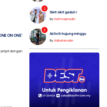
Sikit sikit gaduh !
By
Hafiznajmudin
Aktiviti hujung minggu
 ‘ONE ON ONE’
By
Adbaharudin
, tampil dengan