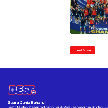
Load More
Suara Dunia Baharu!
Best FM ialah stesen radio popular di Malaysia yang dimiliki oleh Su