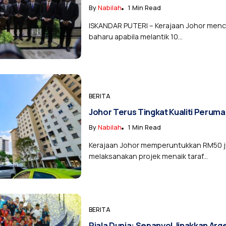
By
Nabilah
1 Min Read
ISKANDAR PUTERI – Kerajaan Johor menc
baharu apabila melantik 10...
BERITA
Johor Terus Tingkat Kualiti Perum
By
Nabilah
1 Min Read
Kerajaan Johor memperuntukkan RM50 j
melaksanakan projek menaik taraf...
BERITA
Piala Dunia: Sepanyol Jinakkan Arge