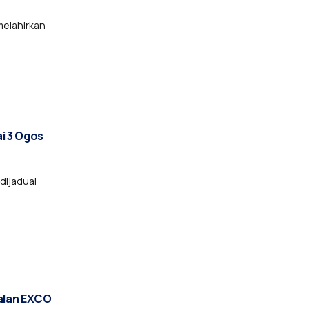
melahirkan
ai 3 Ogos
 dijadual
balan EXCO