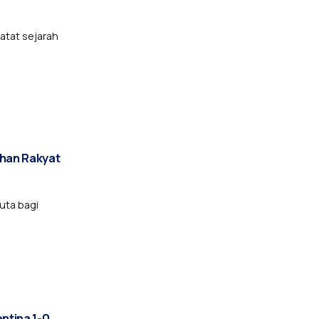
atat sejarah
ahan Rakyat
uta bagi
ntina 1-0