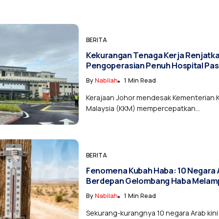
BERITA
Kekurangan Tenaga Kerja Renjatk
Pengoperasian Penuh Hospital Pas
By
Nabilah
1 Min Read
Kerajaan Johor mendesak Kementerian 
Malaysia (KKM) mempercepatkan...
BERITA
Fenomena Kubah Haba: 10 Negara 
Berdepan Gelombang Haba Melam
By
Nabilah
1 Min Read
Sekurang-kurangnya 10 negara Arab kin