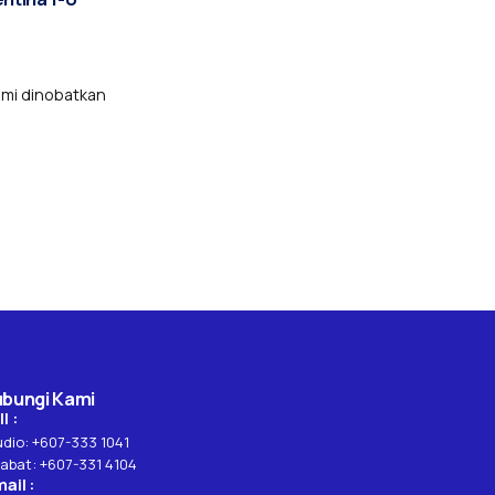
mi dinobatkan
bungi Kami
l :
udio: +607-333 1041
jabat: +607-331 4104
ail :