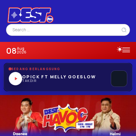
08
Aug
2026
SEDANG BERLANGSUNG
OPICK FT MELLY GOESLOW
TAKDIR