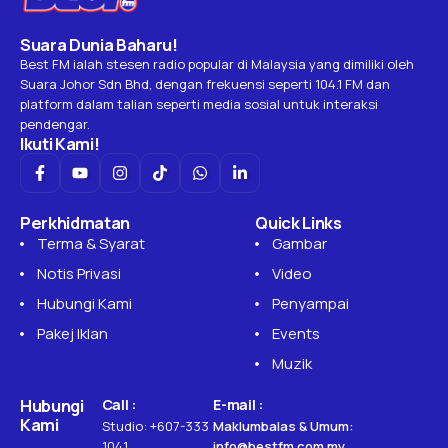
Suara Dunia Baharu!
Best FM ialah stesen radio popular di Malaysia yang dimiliki oleh
Suara Johor Sdn Bhd, dengan frekuensi seperti 104.1 FM dan
platform dalam talian seperti media sosial untuk interaksi
pendengar.
Ikuti Kami!
Perkhidmatan
Quick Links
Terma & Syarat
Gambar
Notis Privasi
Video
Hubungi Kami
Penyampai
Pakej Iklan
Events
Muzik
Hubungi
Call :
E-mail :
Kami
Studio: +607-333
Maklumbalas & Umum:
1041
info@bestfm.com.my