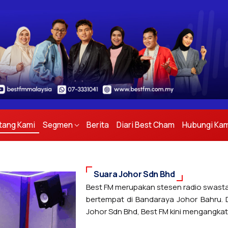
tang Kami
Segmen
Berita
Diari Best Cham
Hubungi Kam
Suara Johor Sdn Bhd
Best FM merupakan stesen radio swasta 
bertempat di Bandaraya Johor Bahru. D
Johor Sdn Bhd, Best FM kini mengangkat t