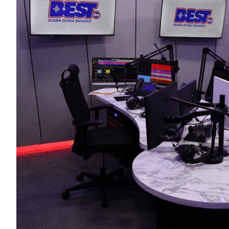
320k
10.1k
78.4k
184k
8.22k