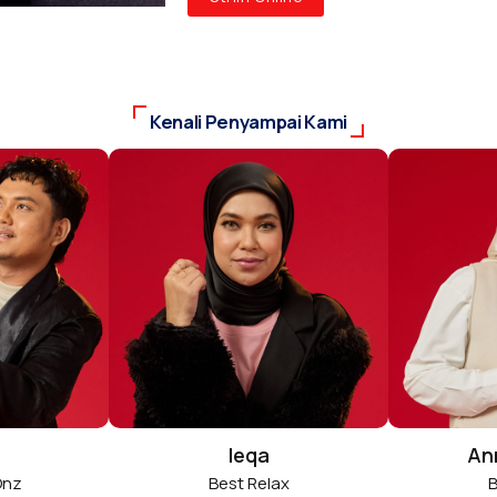
Kenali Penyampai Kami
Ieqa
An
Onz
Best Relax
B