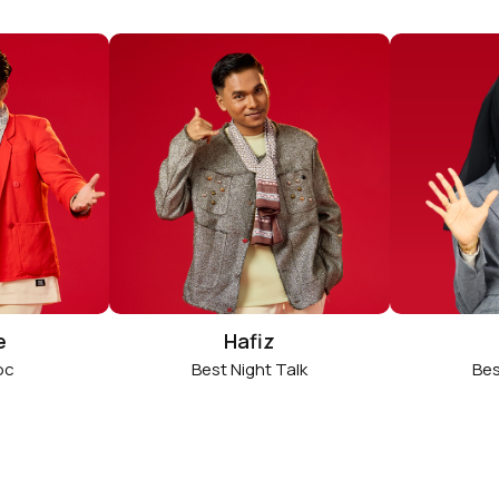
e
Hafiz
oc
Best Night Talk
Bes