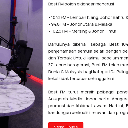
Best FM boleh didengar menerusi:
•104.1 FM – Lembah Klang, Johor Bahru 
•94.8 FM – Johor Utara & Melaka
•102.5 FM – Mersing & Johor Timur
Dahulunya dikenali sebagai Best 10
penjenamaan semula selari dengan pe
dan Terbaik Untuk Harimu, sebelum mem
37 tahun beroperasi, Best FM telah m
Dunia & Malaysia bagi kategori DJ Pal
kekal tidak tercabar sehingga kini.
Best FM turut meraih pelbagai pengi
Anugerah Media Johor serta Anugerah
promosi dan khidmat awam. Hari ini,
kandungan berkualiti, relevan dan progr
Strim Online