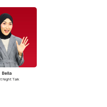
Bella
t Night Talk