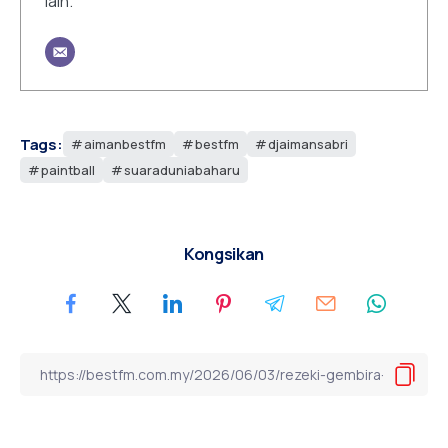
lain.
Tags:
aimanbestfm
bestfm
djaimansabri
paintball
suaraduniabaharu
Kongsikan