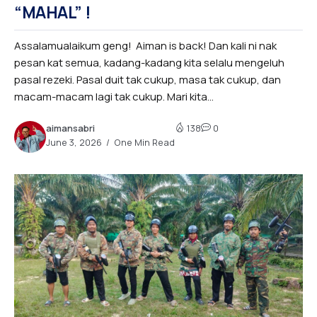
“MAHAL” !
Assalamualaikum geng! Aiman is back! Dan kali ni nak
pesan kat semua, kadang-kadang kita selalu mengeluh
pasal rezeki. Pasal duit tak cukup, masa tak cukup, dan
macam-macam lagi tak cukup. Mari kita...
aimansabri
138
0
June 3, 2026
One Min Read