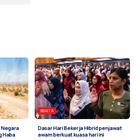
BERITA
 Negara
Dasar Hari Bekerja Hibrid penjawat
g Haba
awam berkuat kuasa hari ini