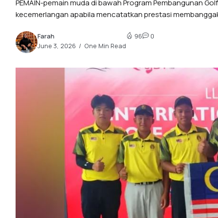
PEMAIN-pemain muda di bawah Program Pembangunan Golf
kecemerlangan apabila mencatatkan prestasi membanggakan 
320k
Farah
96
0
June 3, 2026
One Min Read
10.1k
78.4k
184k
8.22k