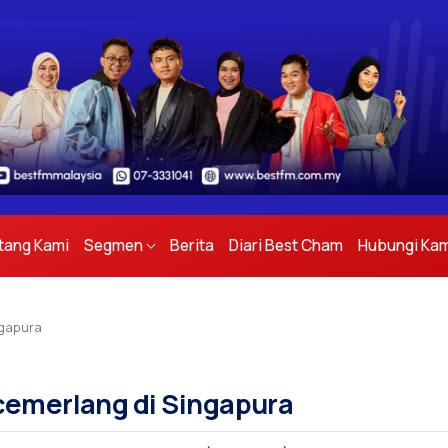
tang Kami
Segmen
Berita
Diari Best Cham
Hubungi Kam
ngapura
cemerlang di Singapura