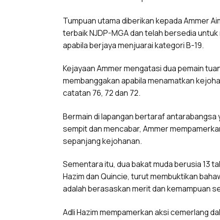
Tumpuan utama diberikan kepada Ammer Ai
terbaik NJDP-MGA dan telah bersedia untu
apabila berjaya menjuarai kategori B-19.
Kejayaan Ammer mengatasi dua pemain tuan
membanggakan apabila menamatkan kejohana
catatan 76, 72 dan 72.
Bermain di lapangan bertaraf antarabangsa 
sempit dan mencabar, Ammer mempamerkan 
sepanjang kejohanan.
Sementara itu, dua bakat muda berusia 13 t
Hazim dan Quincie, turut membuktikan bahawa
adalah berasaskan merit dan kemampuan s
Adli Hazim mempamerkan aksi cemerlang dal