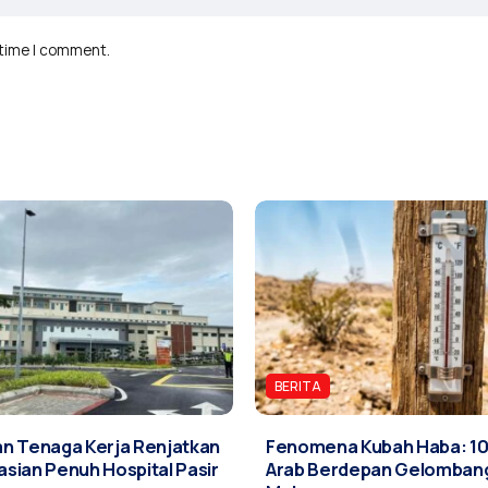
 time I comment.
BERITA
n Tenaga Kerja Renjatkan
Fenomena Kubah Haba: 10
sian Penuh Hospital Pasir
Arab Berdepan Gelomban