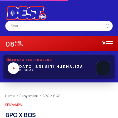
08
Aug
2026
SEDANG BERLANGSUNG
DATO' SRI SITI NURHALIZA
KESUMA
Home
Penyampai
BPO X BOS
/
/
PENYAMPAI
BPO X BOS