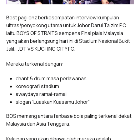
Best pagi onz berkesempatan interview kumpulan
ultras/penyokong utama untuk Johor Darul Ta’zim F.C
iaitu BOYS OF STRAITS sempena Final piala Malaysia
yang akan berlangsung hari ini di Stadium Nasional Bukit
Jalil.. JDT VS KUCHING CITY FC.
Mereka terkenal dengan:
chant & drum masa perlawanan
koreografi stadium
awaydays ramai-ramai
slogan “Luaskan Kuasamu Johor”
BOS memang antara fanbase bola paling terkenal dekat
Malaysia dan Asia Tenggara.
Kelainan yang akan dibawa oleh mereka adalah