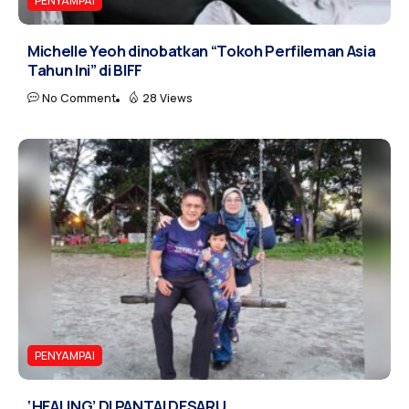
PENYAMPAI
Michelle Yeoh dinobatkan “Tokoh Perfileman Asia
Tahun Ini” di BIFF
No Comment
28 Views
PENYAMPAI
‘HEALING’ DI PANTAI DESARU…