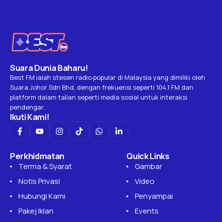
Home
Berita
JDT dan Kuching City buru noktah manis musim 2025/26
/
/
BERITA
JDT dan Kuching City buru noktah
manis musim 2025/26
Perjalanan menuju kejayaan akhirnya menemukan Johor
Darul Ta’zim (JDT) dan Kuching City di pentas final Piala
Malaysia di Stadium Nasional Bukit Jalil, Sabtu ini. Kedua-
dua pasukan hadir...
Nabilah
239
0
May 22, 2026
One Min Read