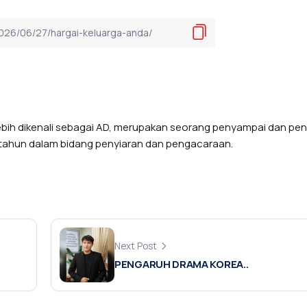
lebih dikenali sebagai AD, merupakan seorang penyampai dan pen
 tahun dalam bidang penyiaran dan pengacaraan.
Next Post
PENGARUH DRAMA KOREA..