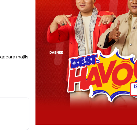
gacara majlis