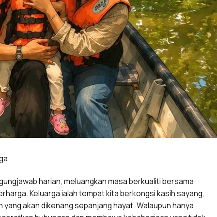
rga
gungjawab harian, meluangkan masa berkualiti bersama
harga. Keluarga ialah tempat kita berkongsi kasih sayang,
yang akan dikenang sepanjang hayat. Walaupun hanya