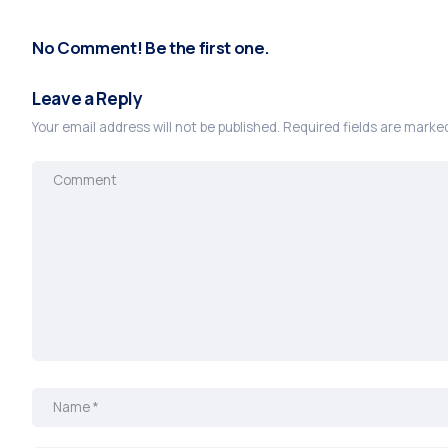
No Comment! Be the first one.
Leave a Reply
Your email address will not be published.
Required fields are mark