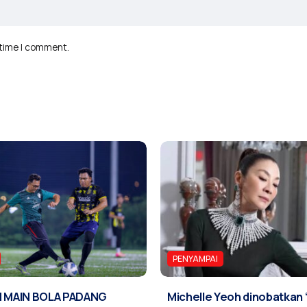
 time I comment.
PENYAMPAI
N MAIN BOLA PADANG
Michelle Yeoh dinobatkan