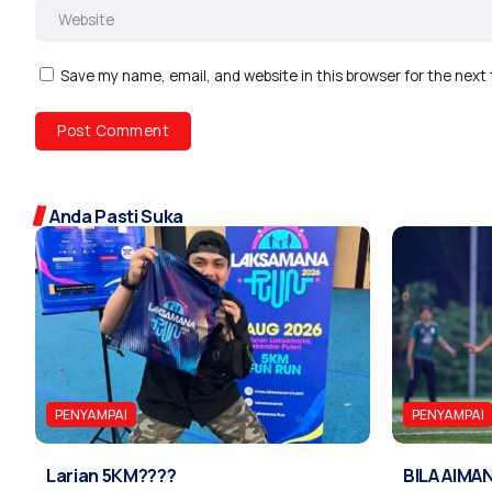
Save my name, email, and website in this browser for the next
Anda Pasti Suka
PENYAMPAI
PENYAMPAI
Larian 5KM????
BILA AIMA