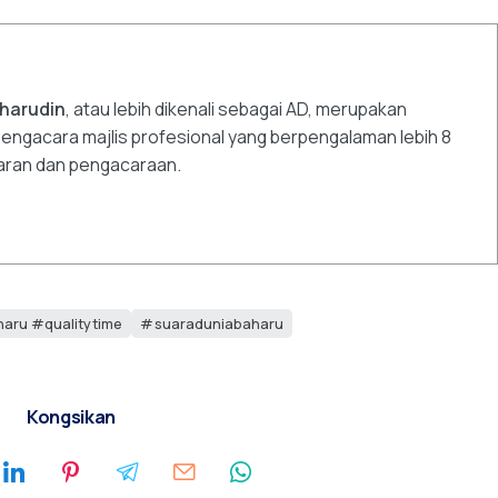
harudin
, atau lebih dikenali sebagai AD, merupakan
ngacara majlis profesional yang berpengalaman lebih 8
iaran dan pengacaraan.
aru #qualitytime
suaraduniabaharu
Kongsikan