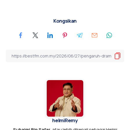
Kongsikan
helmiRemy
Suhaimi Bin Safar
, atau lebih dikenali sebagai Helmi