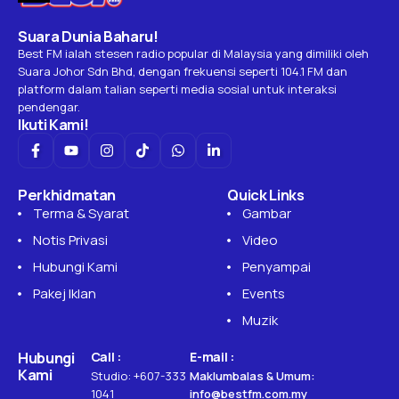
PENYAMPAI
Maksud Korban Pada Ieqa….?
Selamat Hari Raya Aidiladha atau Raya Qurban gais…..
Sebut pasal Korban ni, ia membawa makna yang sangat
besar dari segi keikhlasan, ketaatan & pengorbanan dalam
hidup manusia. Pengorbanan...
ieqanerman
113
0
May 29, 2026
One Min Read