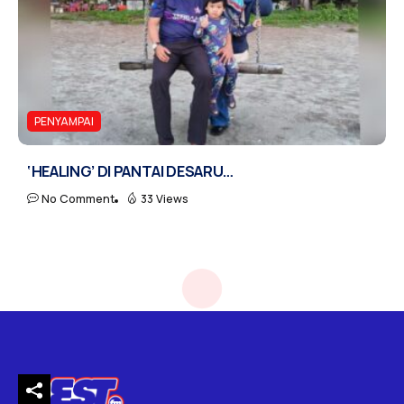
PENYAMPAI
‘HEALING’ DI PANTAI DESARU…
No Comment
33 Views
Home
Penyampai
Maksud Korban Pada Ieqa….?
/
/