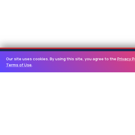
FARAHDHIYA
Our site uses cookies. By using this site, you agree to the
Privacy P
LIVE
BERTAKHTA DI HATI
Terms of Use
.