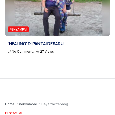
PENYAMPAI
‘HEALING’ DI PANTAI DESARU…
No Comment
27 Views
Home
Penyampai
Saya tak tenang…
/
/
PENYAMPAI