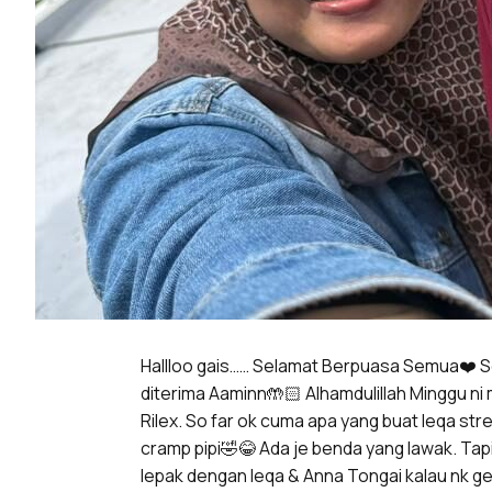
Hallloo gais…… Selamat Berpuasa Semua❤️ Sem
diterima Aaminn🤲🏻 Alhamdulillah Minggu ni
Rilex. So far ok cuma apa yang buat Ieqa str
cramp pipi🤣😂 Ada je benda yang lawak. Tap
lepak dengan Ieqa & Anna Tongai kalau nk ge