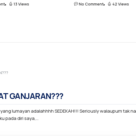
nt
13 Views
No Comment
42 Views
N???
AT GANJARAN???
n yang lumayan adalahhhh SEDEKAH!!! Seriously walaupum tak 
 pada diri saya,...