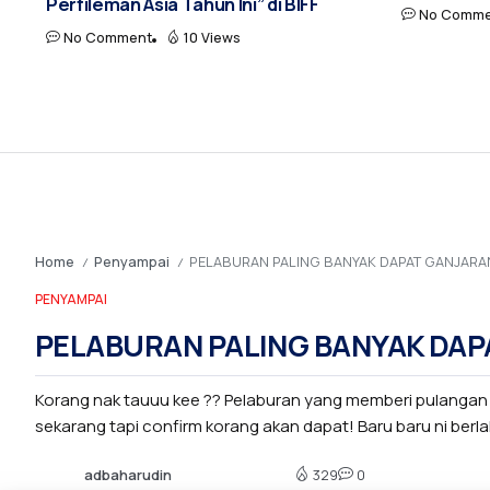
Perfileman Asia Tahun Ini” di BIFF
No Comme
No Comment
10 Views
Home
Penyampai
PELABURAN PALING BANYAK DAPAT GANJARA
/
/
PENYAMPAI
PELABURAN PALING BANYAK DAP
Korang nak tauuu kee ?? Pelaburan yang memberi pulanga
sekarang tapi confirm korang akan dapat! Baru baru ni berlaku
adbaharudin
329
0