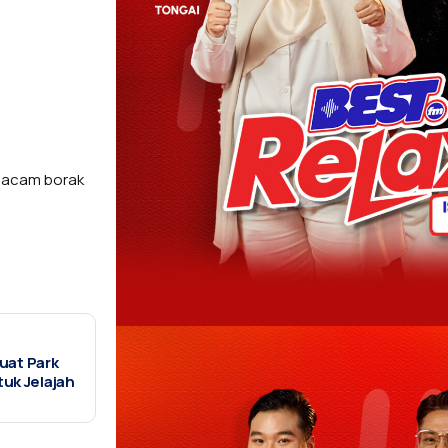
 macam borak
Buat Park
tuk Jelajah