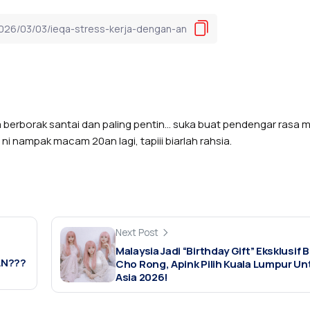
a berborak santai dan paling pentin… suka buat pendengar rasa
i nampak macam 20an lagi, tapiii biarlah rahsia.
Next Post
Malaysia Jadi “Birthday Gift” Eksklusif 
AN???
Cho Rong, Apink Pilih Kuala Lumpur Un
Asia 2026!