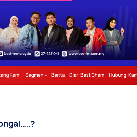
tang Kami
Segmen
Berita
Diari Best Cham
Hubungi Kam
ongai…..?