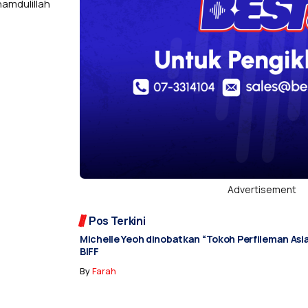
hamdulillah
Advertisement
Pos Terkini
Michelle Yeoh dinobatkan “Tokoh Perfileman Asia 
BIFF
By
Farah