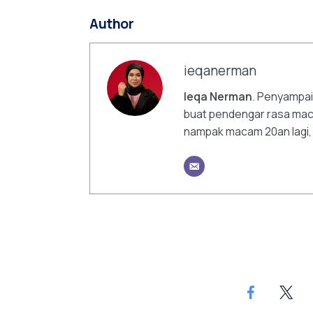
Author
ieqanerman
Ieqa Nerman
. Penyampai
buat pendengar rasa mac
nampak macam 20an lagi, ta