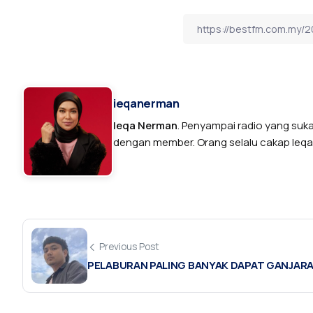
ieqanerman
Ieqa Nerman
. Penyampai radio yang suk
dengan member. Orang selalu cakap Ieqa n
Previous Post
PELABURAN PALING BANYAK DAPAT GANJAR