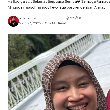
Hallloo gais…… Selamat Berpuasa Semua❤️ Semoga Ramadan kal
Minggu ni masuk minggu ke-5 Ieqa partner dengan Anna...
320k
ieqanerman
571
0
March 3, 2026
One Min Read
10.1k
78.4k
184k
8.22k