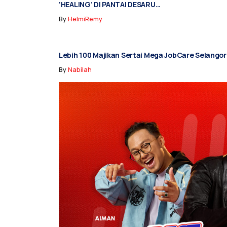
‘HEALING’ DI PANTAI DESARU…
By
HelmiRemy
Lebih 100 Majikan Sertai Mega JobCare Selango
By
Nabilah