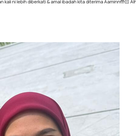
i ni lebih diberkati & amal ibadah kita diterima Aaminn🤲🏻 Al