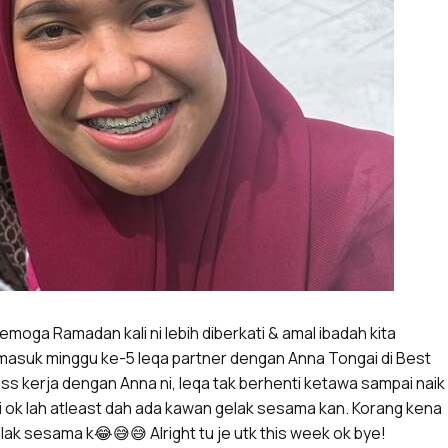
oga Ramadan kali ni lebih diberkati & amal ibadah kita
 masuk minggu ke-5 Ieqa partner dengan Anna Tongai di Best
ess kerja dengan Anna ni, Ieqa tak berhenti ketawa sampai naik
i ok lah atleast dah ada kawan gelak sesama kan. Korang kena
lak sesama k😂😅😅 Alright tu je utk this week ok bye!