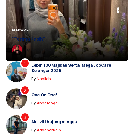
I
PENYAMPAI
BERITA
PENYAMPAI
“Terima Kasih”
Aimansabri
Farah
By
Ieqanerman
By
By
Aimansabri
Farah
Lebih 100 Majikan Sertai Mega JobCare
Selangor 2026
By
Nabilah
One On One!
By
Annatongai
Aktiviti hujung minggu
By
Adbaharudin