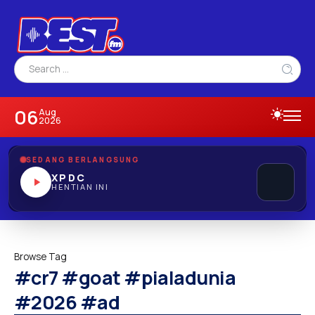
06
Aug
2026
SEDANG BERLANGSUNG
XPDC
HENTIAN INI
Browse Tag
#cr7 #goat #pialadunia
#2026 #ad