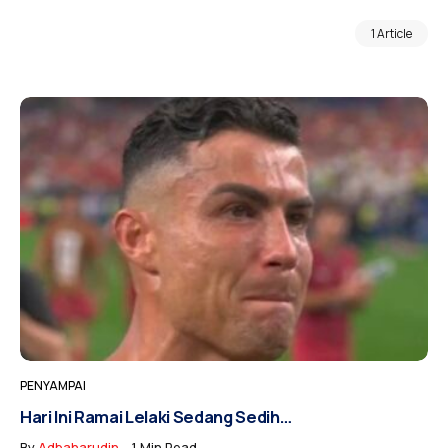
1 Article
PENYAMPAI
Hari Ini Ramai Lelaki Sedang Sedih…
By
Adbaharudin
1 Min Read